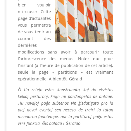
bien vouloir
m’excuser. Cette
page d’actualités
vous permettra
de vous tenir au
courant des
dernières
modifications sans avoir à parcourir toute
l’arborescence des menus. Notez que pour
l’instant (à l’heure de publication de cet article),
seule la page « partitions » est vraiment
opérationnelle. À bientôt, Gérald
Ĉi tiu retejo estas konstruonta, kaj do ekzistas
kelkaj perturboj, kiujn mi pardonpetas de antaŭe.
Tiu novaĵoj paĝo subtenos vin ĝisdatigata pro la
plej novaj eventoj sen neceso de trairi la tutan
menuaron (nuntempe, nur la partituroj paĝo estas
vere funkcia. Ĝis baldaŭ ! Ĝeraldo