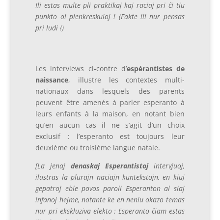
Ili estas multe pli praktikaj kaj raciaj pri ĉi tiu
punkto ol plenkreskuloj ! (Fakte ili nur pensas
pri ludi !)
Les interviews ci-contre d’
espérantistes de
naissance
, illustre les contextes multi-
nationaux dans lesquels des parents
peuvent être amenés à parler esperanto à
leurs enfants à la maison, en notant bien
qu’en aucun cas il ne s’agit d’un choix
exclusif : l’esperanto est toujours leur
deuxième ou troisième langue natale.
[La jenaj
denaskaj Esperantistoj
intervjuoj,
ilustras la plurajn naciajn kuntekstojn, en kiuj
gepatroj eble povos paroli Esperanton al siaj
infanoj hejme, notante ke en neniu okazo temas
nur pri ekskluziva elekto : Esperanto ĉiam estas