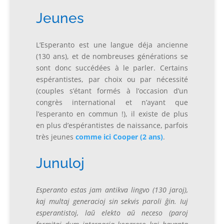
Jeunes
L’Esperanto est une langue déja ancienne
(130 ans), et de nombreuses générations se
sont donc succédées à le parler. Certains
espérantistes, par choix ou par nécessité
(couples s’étant formés à l’occasion d’un
congrès international et n’ayant que
l’esperanto en commun !), il existe de plus
en plus d’espérantistes de naissance, parfois
très jeunes
comme ici Cooper (2 ans)
.
Junuloj
Esperanto estas jam antikva lingvo (130 jaroj),
kaj multaj generacioj sin sekvis paroli ĝin. Iuj
esperantistoj, laŭ elekto aŭ neceso (paroj