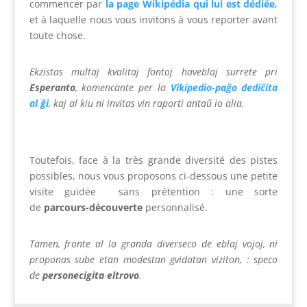
commencer par
la page Wikipédia qui lui est dédiée
,
et à laquelle nous vous invitons à vous reporter avant
toute chose.
Ekzistas multaj kvalitaj fontoj haveblaj surrete pri
Esperanto
, komencante per la
Vikipedio-paĝo dediĉita
al ĝi
, kaj al kiu ni invitas vin raporti antaŭ io alia.
Toutefois, face à la très grande diversité des pistes
possibles, nous vous proposons ci-dessous une petite
visite guidée sans prétention : une sorte
de
parcours-découverte
personnalisé.
Tamen, fronte al la granda diverseco de eblaj vojoj, ni
proponas sube etan modestan gvidatan viziton, : speco
de
personecigita eltrovo
.