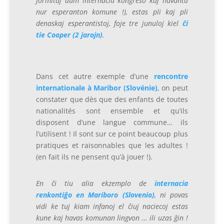
formitaj dum internacia kongreso kaj havanta
nur esperanton komune !), estas pli kaj pli
denaskaj esperantistoj, foje tre junuloj kiel
ĉi
tie Cooper (2 jarojn)
.
Dans cet autre exemple d’une
rencontre
internationale à Maribor (Slovénie)
, on peut
constater que dès que des enfants de toutes
nationalités sont ensemble et qu’ils
disposent d’une langue commune… ils
l’utilisent ! Il sont sur ce point beaucoup plus
pratiques et raisonnables que les adultes !
(en fait ils ne pensent qu’à jouer !).
En ĉi tiu alia ekzemplo de
internacia
renkontiĝo en Mariboro (Slovenio)
, ni povas
vidi ke tuj kiam infanoj el ĉiuj naciecoj estas
kune kaj havas komunan lingvon … ili uzas ĝin !