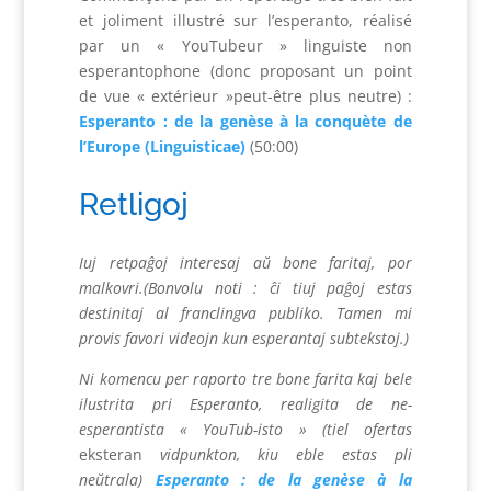
et joliment illustré sur l’esperanto, réalisé
par un « YouTubeur » linguiste non
esperantophone (donc proposant un point
de vue « extérieur »peut-être plus neutre) :
Esperanto : de la genèse à la conquète de
l’Europe (Linguisticae)
(50:00)
Retligoj
Iuj retpaĝoj interesaj aŭ bone faritaj, por
malkovri.(Bonvolu noti : ĉi tiuj paĝoj estas
destinitaj al franclingva publiko. Tamen mi
provis favori videojn kun esperantaj subtekstoj.)
Ni komencu per raporto tre bone farita kaj bele
ilustrita pri Esperanto, realigita de ne-
esperantista « YouTub-isto » (tiel ofertas
eksteran
vidpunkton, kiu eble estas pli
neŭtrala)
Esperanto : de la genèse à la