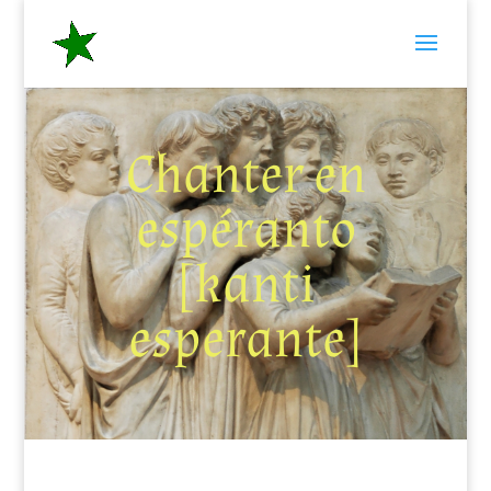
Chanter en
espéranto
[kanti
esperante]