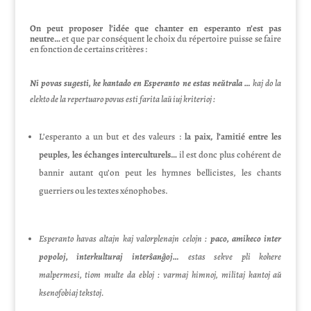
On peut proposer l’idée que chanter en esperanto n’est pas
neutre…
et que par conséquent le choix du répertoire puisse se faire
en fonction de certains critères :
Ni povas sugesti, ke kantado en Esperanto ne estas neŭtrala …
kaj do la
elekto de la repertuaro povus esti farita laŭ iuj kriterioj :
L’esperanto a un but et des valeurs :
la paix, l’amitié entre les
peuples, les échanges interculturels…
il est donc plus cohérent de
bannir autant qu’on peut les hymnes bellicistes, les chants
guerriers ou les textes xénophobes.
Esperanto havas altajn kaj valorplenajn celojn :
paco, amikeco inter
popoloj, interkulturaj interŝanĝoj…
estas sekve pli kohere
malpermesi, tiom multe da ebloj : varmaj himnoj, militaj kantoj aŭ
ksenofobiaj tekstoj.