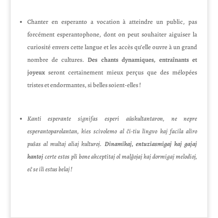
Chanter en esperanto a vocation à atteindre un public, pas
forcément esperantophone, dont on peut souhaiter aiguiser la
curiosité envers cette langue et les accès qu’elle ouvre à un grand
nombre de cultures.
Des chants dynamiques, entraînants et
joyeux
seront certainement mieux perçus que des mélopées
tristes et endormantes, si belles soient-elles !
Kanti esperante signifas esperi aŭskultantaron, ne nepre
esperantoparolantan, kies scivolemo al ĉi-tiu lingvo kaj facila aliro
puŝas al multaj aliaj kulturoj.
Dinamikaj, entuziasmigaj kaj gajaj
kantoj
certe estos pli bone akceptitaj ol malĝojaj kaj dormigaj melodioj,
eĉ se ili estus belaj !