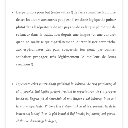
L’esperanto a pour but (entre autres !) de faire connaître la culture
de ses locuteurs aux autres peuples ; il est donc logique de
puiser
plutôt dans le répertoire de son pays
ou de sa langue plutôt que de
se lancer dans la traduction depuis une langue (et une culture)
qu’on ne maîtrise qu’imparfaitement. Autant laisser cette tâche
aux espérantistes des pays concernés (on peut, par contre,
souhaiter propager très légitimement le meilleur de leurs
créations !)
Esperanto celas (inter-aliaj) publikigi la kulturon de ĉiuj parolantoj al
aliaj popoloj, tial logike
preferi traduki la repertuaron de sia propra
lando aŭ lingvo
, pli ol ektraduki el unu lingvo ( kaj kulturo), kiun oni
lernas malperfekte. Plibone lasi ĉi-tiun taskon al la esperantistoj de la
koncernaj landoj (kies la plej bonaj el liaj kreaĵoj kaj kantoj oni povas,
aliflanke, disvastigi laŭleĝe !)