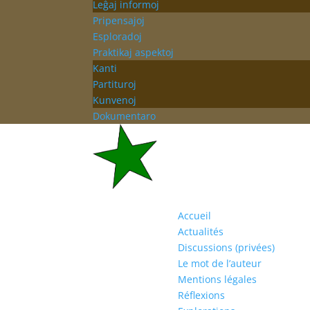
Leĝaj informoj
Pripensajoj
Esploradoj
Praktikaj aspektoj
Kanti
Partituroj
Kunvenoj
Dokumentaro
Accueil
Actualités
Discussions (privées)
Le mot de l’auteur
Mentions légales
Réflexions