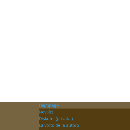
Hejmpaĝo
Novaĵoj
Diskutoj (privataj)
La vorto de la aŭtoro