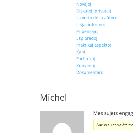
Novaĵoj
Diskutoj (privataj)
La vorto de la aŭtoro
Leĝaj informoj
Pripensajoj
Esploradoj
Praktikaj aspektoj
Kanti
Partituroj
Kunvenoj
Dokumentaro
Michel
Mes sujets enga
Aucun sujet n’a été tro